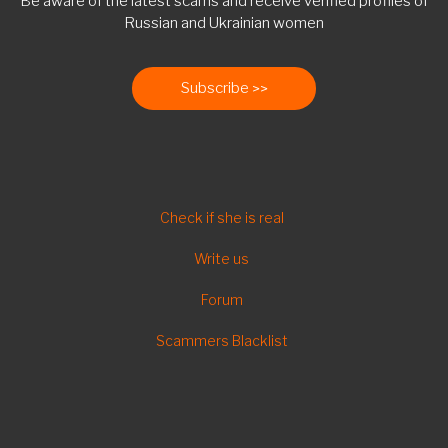
Be aware of the latest scams and receive verified profiles of
Russian and Ukrainian women
Subscribe
FOOTER
Check if she is real
EN
Write us
Forum
Scammers Blacklist