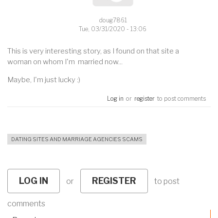
doug7861
Tue, 03/31/2020 - 13:06
This is very interesting story, as I found on that site a
woman on whom I'm married now...
Maybe, I'm just lucky :)
Log in
or
register
to post comments
DATING SITES AND MARRIAGE AGENCIES SCAMS
LOG IN
REGISTER
or
to post
comments