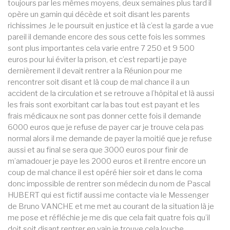
toujours par les mêmes moyens, deux semaines plus tard il
opère un gamin qui décède et soit disant les parents
richissimes Je le poursuit en justice et là c’est la garde a vue
pareil il demande encore des sous cette fois les sommes
sont plus importantes cela varie entre 7 250 et 9 500
euros pour lui éviter la prison, et c’est reparti je paye
dernièrement il devait rentrer a la Réunion pour me
rencontrer soit disant et là coup de mal chance il a un
accident de la circulation et se retrouve a l’hôpital et là aussi
les frais sont exorbitant car la bas tout est payant et les
frais médicaux ne sont pas donner cette fois il demande
6000 euros que je refuse de payer car je trouve cela pas
normal alors il me demande de payer la moitié que je refuse
aussi et au final se sera que 3000 euros pour finir de
m’amadouer je paye les 2000 euros et il rentre encore un
coup de mal chance il est opéré hier soir et dans le coma
donc impossible de rentrer son médecin du nom de Pascal
HUBERT qui est fictif aussi me contacte via le Messenger
de Bruno VANCHE et me met au courant de la situation là je
me pose et réfléchie je me dis que cela fait quatre fois qu’il
doit soit disant rentrer en vain je trouve cela louche.