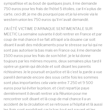
sympathise et au bout de quelques jours, il me demande
750 euros pour les frais de l’hôtel 5 étoiles, car il n’a plus de
carte, ceci dit, je me dis pourquoi pas et je lui envoie via le
western union les 750 euros qu'il m'avait demandé.
J'AI ÉTÉ VICTIME D'ARNAQUE SENTIMENTALE SUR
MEETIC La semaine suivante il doit rentrer en France et par
coup de mal chance il se fait attrapé a la douane car soit
disant il avait des médicaments pour le stresse sur lui qui ne
sont pas autoriser la bas mais en France oui, il me demande
1500 euros pour les frais de son hôtel , je le lui donne
toujours par les mêmes moyens, deux semaines plus tard il
opère un gamin qui décède et soit disant les parents
richissimes Je le poursuit en justice et là c’est la garde a vue
pareil il demande encore des sous cette fois les sommes
sont plus importantes cela varie entre 7 250 et 9 500
euros pour lui éviter la prison, et c’est reparti je paye
dernièrement il devait rentrer a la Réunion pour me
rencontrer soit disant et là coup de mal chance il a un
accident de la circulation et se retrouve a l’hôpital et là aussi
les frais sont exorbitant car la bas tout est payant et les