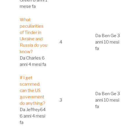
mese fa
Discussione
What
normale
peculiarities
of Tinder in
Da
Ben Ge
3
Ukraine and
4
anni 10 mesi
Russia do you
fa
know?
Da
Charles
6
anni 4 mesi fa
Discussione
If I get
normale
scammed,
can the US
Da
Ben Ge
3
government
3
anni 10 mesi
do anything?
fa
Da
Jeffrey64
6 anni 4 mesi
fa