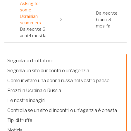
Discussione
Asking for
normale
some
Da
george
Ukrainian
2
6 anni 3
scammers
mesi fa
Da
george
6
anni 4 mesi fa
Segnala un truffatore
Segnala un sito di incontri o un'agenzia
Come invitare una donna russa nel vostro paese
Prezzi in Ucraina e Russia
Le nostre indagini
Controlla se un sito di incontri o un’agenzia è onesta
Tipi di truffe
Notizia