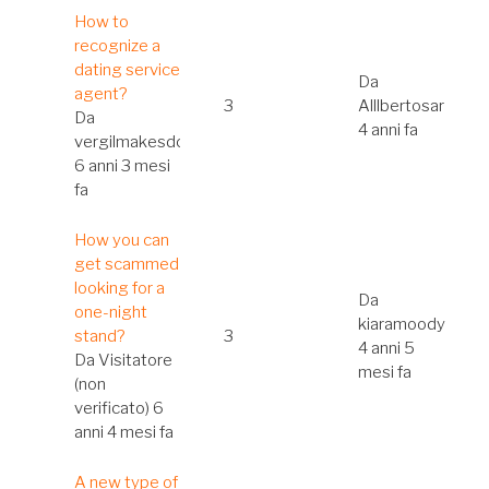
Discussione
How to
normale
recognize a
dating service
Da
agent?
3
Alllbertosar
Da
4 anni fa
vergilmakesdc
6 anni 3 mesi
fa
Discussione
How you can
normale
get scammed
looking for a
Da
one-night
kiaramoody
stand?
3
4 anni 5
Da
Visitatore
mesi fa
(non
verificato)
6
anni 4 mesi fa
Discussione
A new type of