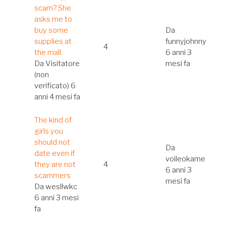
normale
scam? She
asks me to
buy some
Da
supplies at
funnyjohnny
4
the mall.
6 anni 3
Da
Visitatore
mesi fa
(non
verificato)
6
anni 4 mesi fa
Discussione
The kind of
normale
girls you
should not
Da
date even if
voileokame
they are not
4
6 anni 3
scammers
mesi fa
Da
wesllwkc
6 anni 3 mesi
fa