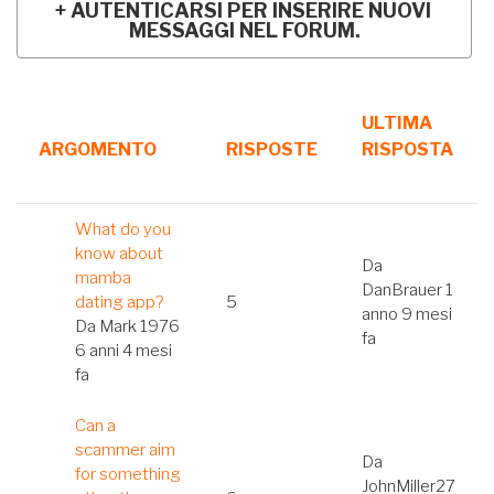
AUTENTICARSI PER INSERIRE NUOVI
MESSAGGI NEL FORUM.
ULTIMA
ARGOMENTO
RISPOSTE
RISPOSTA
ORDINA
IN
Discussione
What do you
MODO
normale
know about
ASCENDENTE
Da
mamba
DanBrauer
1
dating app?
5
anno 9 mesi
Da
Mark 1976
fa
6 anni 4 mesi
fa
Discussione
Can a
normale
scammer aim
Da
for something
JohnMiller27