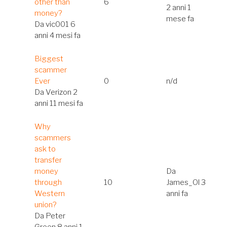
other than
6
2 anni 1
money?
mese fa
Da
vic001
6
anni 4 mesi fa
Discussione
Biggest
normale
scammer
Ever
0
n/d
Da
Verizon
2
anni 11 mesi fa
Discussione
Why
normale
scammers
ask to
transfer
money
Da
through
10
James_Ol
3
Western
anni fa
union?
Da
Peter
Green
8 anni 1